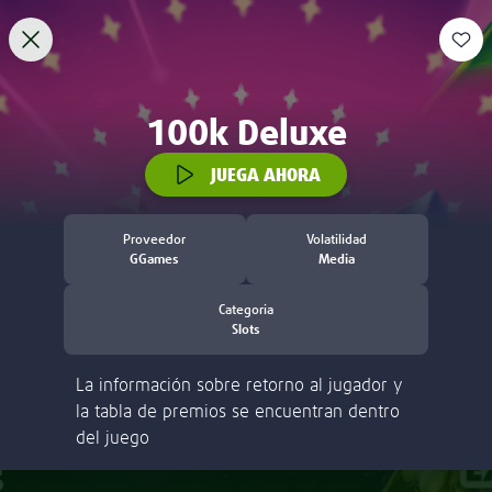
operachas
Iniciar Sesión
uestas múltiples en grupo!
puesta ahora!
Millions
Más loterías
Casino
Coperachas
Raspad
Welcome to Lottoland
verdrive
Premios
Juegos de Mesa
Crupier en Vi
Home of the world's biggest jackpots
IDENTITÄTSPRÜFUNG
ottoland! Currently, we are not allowed to accept player
TRA
Bitte bestätige dein Spielerkonto durch die
folgenden Schritte.
Weitere Informationen
LOQUEAR
Bitte sende uns folgendes per E-Mail:
A JUGARLO
Ein Foto oder einen Scan deines
!
Personalausweises oder Reisepasses.