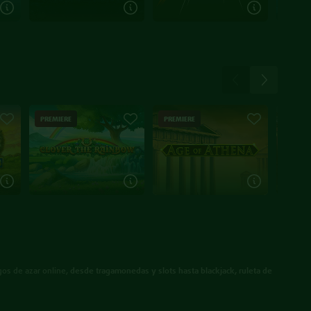
gos de azar online,
desde tragamonedas y slots hasta blackjack, ruleta de