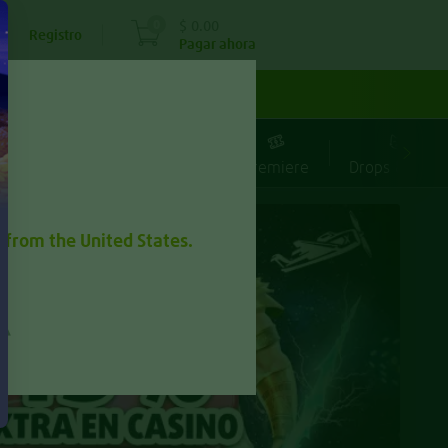
0
$ 0.00
Registro
Pagar ahora
itos
Deportes
Ofertas
vo
Premios instantáneos
Premiere
Drops & Wins
s from the United States.