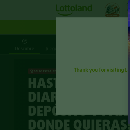
C
Ap
¡A
Melate
PowerBall
Mega 
Descubre
Juegos Nuevos
Slots
Jackpot O
Thank you for visiting L
HASTA $300 EX
DIARIOS, SIN B
DEPÓSITO Y PAR
DONDE QUIERAS