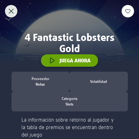
Descubre
Juegos Nuevos
Slots
Jackpot Overdrive
Pr
Welcome to Lottoland
Home of the world's biggest jackpots
IDENTITÄTSPRÜFUNG
Thank you for visiting Lottoland! Currently, we
are not allowed to accept players from the
Bitte bestätige dein Spielerkonto durch die
United States.
folgenden Schritte.
Weitere Informationen
Bitte sende uns folgendes per E-Mail:
Ein Foto oder einen Scan deines
HASTA $300 EXTRA DIARIOS, SIN
Personalausweises oder Reisepasses.
BLOQUEAR DEPÓSITO Y PARA
Einen Adressnachweis in Form einer