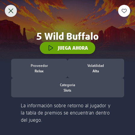
Descubre
Juegos Nuevos
Slots
Jackpot Overdrive
Pr
Welcome to Lottoland
Home of the world's biggest jackpots
IDENTITÄTSPRÜFUNG
Thank you for visiting Lottoland! Currently, we
are not allowed to accept players from the
Bitte bestätige dein Spielerkonto durch die
United States.
folgenden Schritte.
Weitere Informationen
Bitte sende uns folgendes per E-Mail:
Ein Foto oder einen Scan deines
HASTA $300 EXTRA DIARIOS, SIN
Personalausweises oder Reisepasses.
BLOQUEAR DEPÓSITO Y PARA
Einen Adressnachweis in Form einer