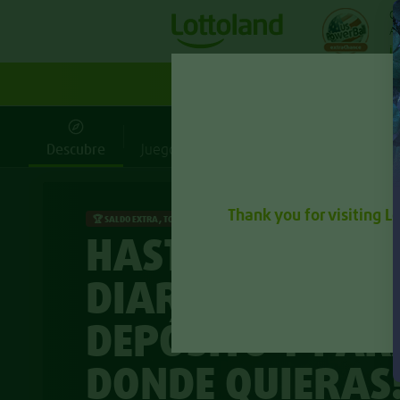
C
Ap
¡A
Melate
PowerBall
Mega 
Descubre
Juegos Nuevos
Slots
Jackpot O
Thank you for visiting L
HASTA $300 EX
DIARIOS, SIN B
DEPÓSITO Y PAR
DONDE QUIERAS