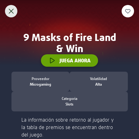
Descubre
Juegos Nuevos
Slots
Jackpot Overdrive
Pr
Welcome to Lottoland
Home of the world's biggest jackpots
IDENTITÄTSPRÜFUNG
Thank you for visiting Lottoland! Currently, we
are not allowed to accept players from the
Bitte bestätige dein Spielerkonto durch die
United States.
folgenden Schritte.
Weitere Informationen
Bitte sende uns folgendes per E-Mail:
Ein Foto oder einen Scan deines
HASTA $300 EXTRA DIARIOS, SIN
Personalausweises oder Reisepasses.
BLOQUEAR DEPÓSITO Y PARA
Einen Adressnachweis in Form einer