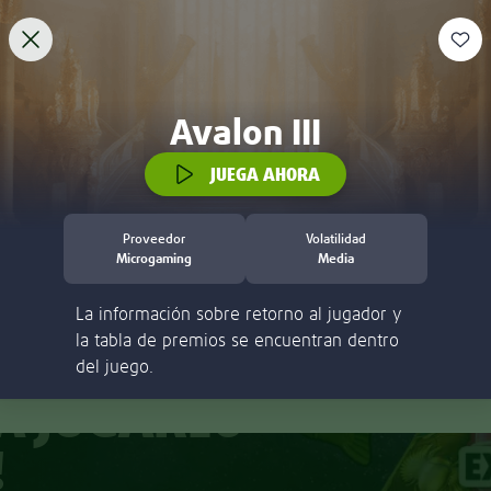
operachas
Iniciar Sesión
uestas múltiples en grupo!
puesta ahora!
Millions
Más loterías
Casino
Coperachas
Raspad
Welcome to Lottoland
verdrive
Premios
Juegos de Mesa
Crupier en Vi
Home of the world's biggest jackpots
IDENTITÄTSPRÜFUNG
ottoland! Currently, we are not allowed to accept player
TRA
Bitte bestätige dein Spielerkonto durch die
folgenden Schritte.
Weitere Informationen
LOQUEAR
Bitte sende uns folgendes per E-Mail:
A JUGARLO
Ein Foto oder einen Scan deines
!
Personalausweises oder Reisepasses.