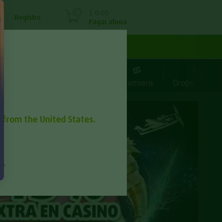
0
$ 0.00
Registro
Pagar ahora
itos
Deportes
Ofertas
vo
Premios instantáneos
Premiere
Drops & Wins
s from the United States.