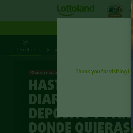
C
Ap
¡A
Melate
PowerBall
Mega 
Descubre
Juegos Nuevos
Slots
Jackpot O
Thank you for visiting L
HASTA $300 EX
DIARIOS, SIN B
DEPÓSITO Y PAR
DONDE QUIERAS