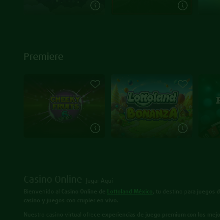
Bienvenido al
Casino Online de
Lottoland México
, tu destino para
juegos d
casino y juegos con crupier en vivo
.
Nuestro casino virtual ofrece
experiencias de juego premium con los mejor