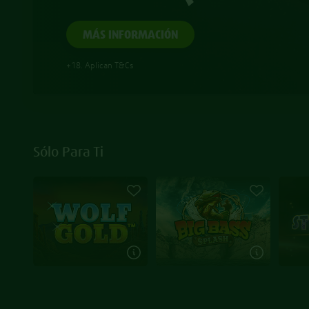
Más información
+18. Aplican T&Cs