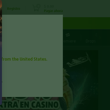
0
$ 0.00
Registro
Pagar ahora
itos
Deportes
Ofertas
vo
Premios instantáneos
Premiere
Drops & Wins
s from the United States.