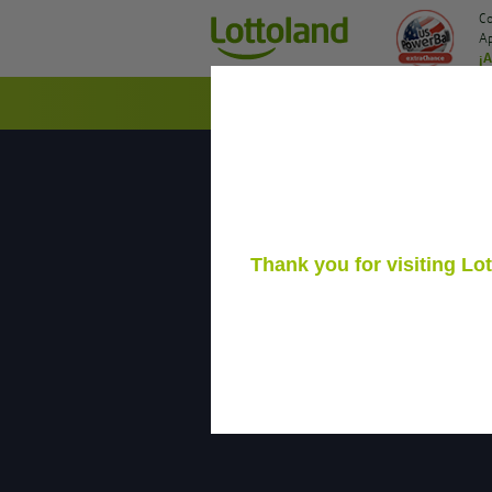
C
Ap
¡A
Melate
PowerBall
Mega 
Thank you for visiting Lot