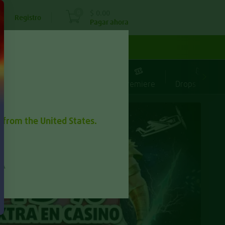
0
$ 0.00
Registro
Pagar ahora
itos
Deportes
Ofertas
vo
Premios instantáneos
Premiere
Drops & Wins
s from the United States.