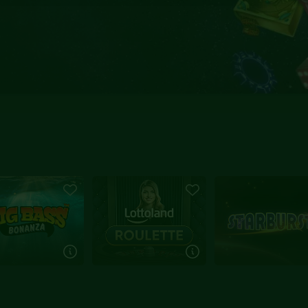
Einen Adressnachweis in Form einer
Rechnung oder eines Kontoauszugs
(max. 6 Monate alt).
Ein Foto von dir (Selfie), auf dem du
einen Zettel mit deiner E-Mail-Adresse
und dem Wort "Lottoland" hältst.
Spielerservice kontaktieren
Später fortfahren