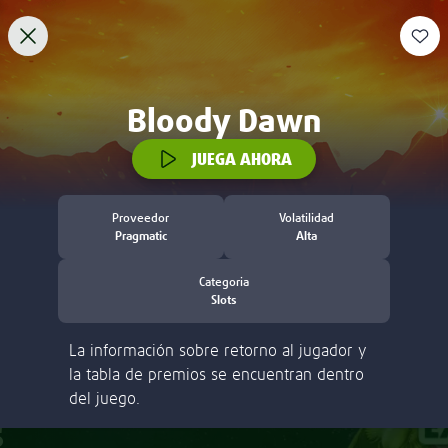
operachas
Iniciar Sesión
uestas múltiples en grupo!
puesta ahora!
Millions
Más loterías
Casino
Coperachas
Raspad
Welcome to Lottoland
verdrive
Premios
Juegos de Mesa
Crupier en Vi
Home of the world's biggest jackpots
IDENTITÄTSPRÜFUNG
ottoland! Currently, we are not allowed to accept player
TRA
Bitte bestätige dein Spielerkonto durch die
folgenden Schritte.
Weitere Informationen
LOQUEAR
Bitte sende uns folgendes per E-Mail:
A JUGARLO
Ein Foto oder einen Scan deines
!
Personalausweises oder Reisepasses.