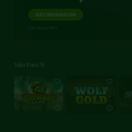
Más información
+18. Aplican T&Cs