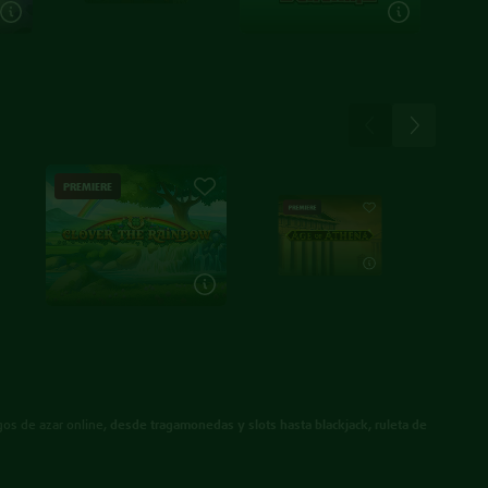
gos de azar online,
desde tragamonedas y slots hasta blackjack, ruleta de