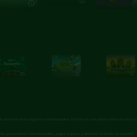
e casino en línea seguros y emocionantes
. Disfruta de una amplia selección de jue
es proveedores internacionales, pagos seguros y atención al cliente en español
.