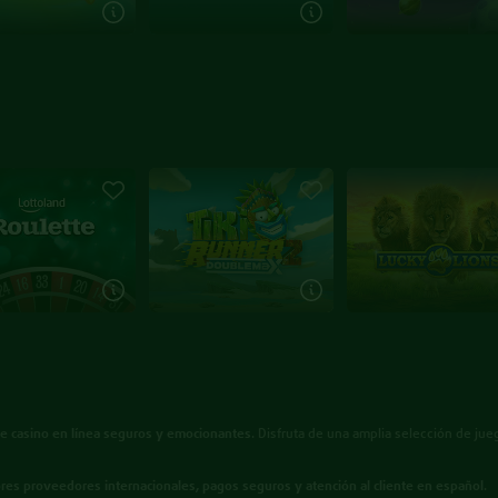
e casino en línea seguros y emocionantes
. Disfruta de una amplia selección de jue
es proveedores internacionales, pagos seguros y atención al cliente en español
.