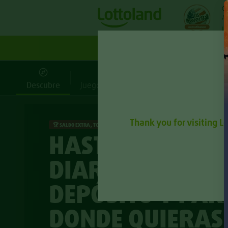
C
Ap
¡A
Melate
PowerBall
Mega 
Descubre
Juegos Nuevos
Slots
Jackpot O
Thank you for visiting L
HASTA $300 EX
DIARIOS, SIN B
DEPÓSITO Y PAR
DONDE QUIERAS