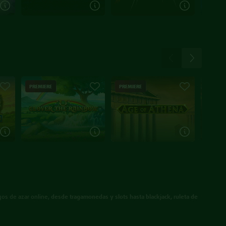
gos de azar online,
desde tragamonedas y slots hasta blackjack, ruleta de