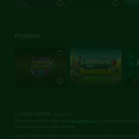
Bienvenido al
Casino Online de
Lottoland México
, tu destino para
juegos d
casino y juegos con crupier en vivo
.
Nuestro casino virtual ofrece
experiencias de juego premium con los mejor