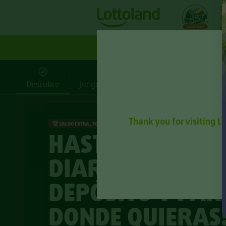
C
Ap
¡A
Melate
PowerBall
Mega 
Descubre
Juegos Nuevos
Slots
Jackpot O
Thank you for visiting L
HASTA $300 EX
DIARIOS, SIN B
DEPÓSITO Y PAR
DONDE QUIERAS