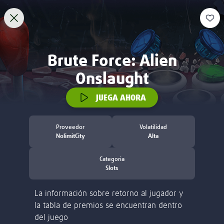
operachas
Iniciar Sesión
uestas múltiples en grupo!
puesta ahora!
Millions
Más loterías
Casino
Coperachas
Raspad
Welcome to Lottoland
verdrive
Premios
Juegos de Mesa
Crupier en Vi
Home of the world's biggest jackpots
IDENTITÄTSPRÜFUNG
ottoland! Currently, we are not allowed to accept player
TRA
Bitte bestätige dein Spielerkonto durch die
folgenden Schritte.
Weitere Informationen
LOQUEAR
Bitte sende uns folgendes per E-Mail:
A JUGARLO
Ein Foto oder einen Scan deines
!
Personalausweises oder Reisepasses.