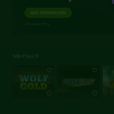
Más información
+18. Aplican T&Cs