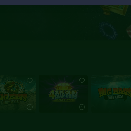
Einen Adressnachweis in Form einer
Rechnung oder eines Kontoauszugs
(max. 6 Monate alt).
Ein Foto von dir (Selfie), auf dem du
einen Zettel mit deiner E-Mail-Adresse
und dem Wort "Lottoland" hältst.
Spielerservice kontaktieren
Später fortfahren