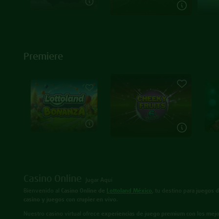
Bienvenido al
Casino Online de
Lottoland México
, tu destino para
juegos d
casino y juegos con crupier en vivo
.
Nuestro casino virtual ofrece
experiencias de juego premium con los mejor