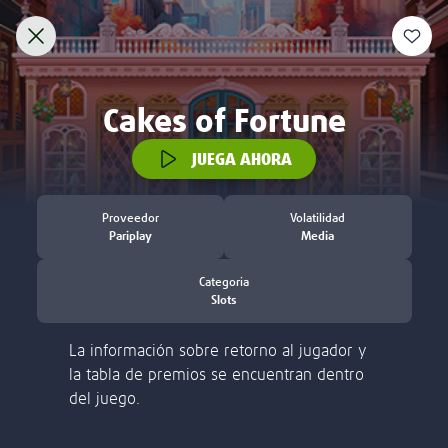
Descubre
Juegos Nuevos
Slots
Jackpot Overdrive
Pr
Welcome to Lottoland
Home of the world's biggest jackpots
IDENTITÄTSPRÜFUNG
Thank you for visiting Lottoland! Currently, we
are not allowed to accept players from the
Bitte bestätige dein Spielerkonto durch die
United States.
folgenden Schritte.
Weitere Informationen
Bitte sende uns folgendes per E-Mail:
Ein Foto oder einen Scan deines
HASTA $300 EXTRA DIARIOS, SIN
Personalausweises oder Reisepasses.
BLOQUEAR DEPÓSITO Y PARA
Einen Adressnachweis in Form einer