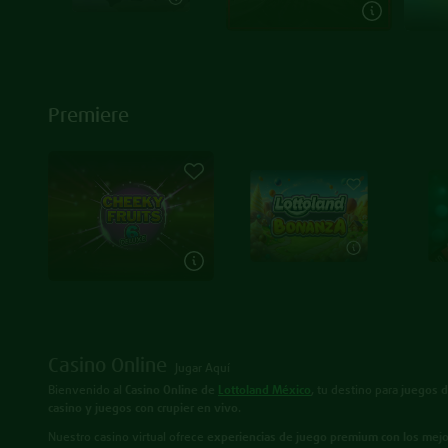
Bienvenido al
Casino Online de
Lottoland México
, tu destino para
juegos d
casino y juegos con crupier en vivo
.
Nuestro casino virtual ofrece
experiencias de juego premium con los mejor