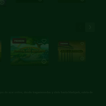
gos de azar online,
desde tragamonedas y slots hasta blackjack, ruleta de