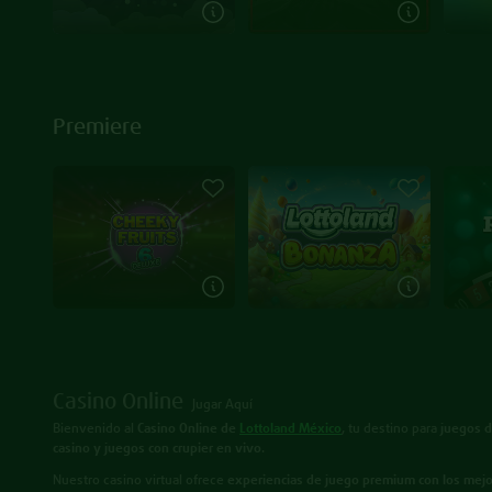
Bienvenido al
Casino Online de
Lottoland México
, tu destino para
juegos d
casino y juegos con crupier en vivo
.
Nuestro casino virtual ofrece
experiencias de juego premium con los mejor