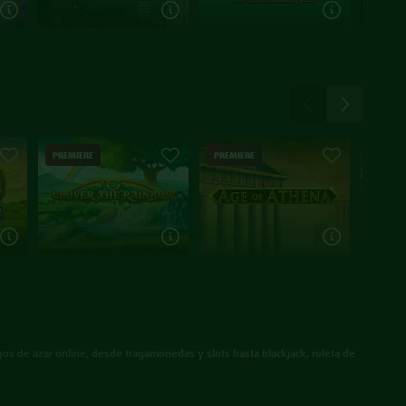
gos de azar online,
desde tragamonedas y slots hasta blackjack, ruleta de