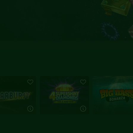
Einen Adressnachweis in Form einer
Rechnung oder eines Kontoauszugs
(max. 6 Monate alt).
Ein Foto von dir (Selfie), auf dem du
einen Zettel mit deiner E-Mail-Adresse
und dem Wort "Lottoland" hältst.
Spielerservice kontaktieren
Später fortfahren