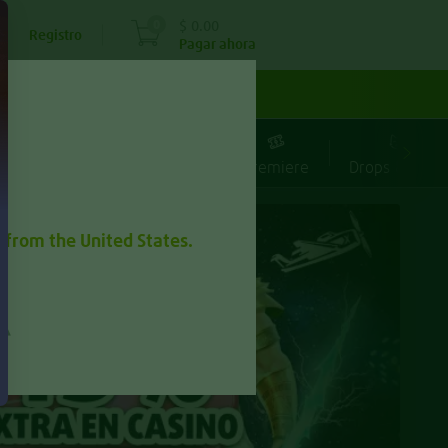
0
$ 0.00
Registro
Pagar ahora
itos
Deportes
Ofertas
vo
Premios instantáneos
Premiere
Drops & Wins
s from the United States.