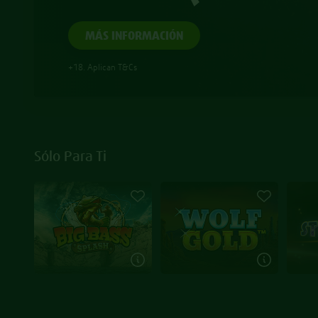
Más información
+18. Aplican T&Cs