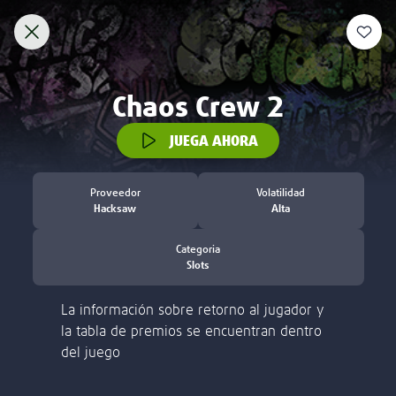
Descubre
Juegos Nuevos
Slots
Jackpot Overdrive
Pr
Welcome to Lottoland
Home of the world's biggest jackpots
IDENTITÄTSPRÜFUNG
Thank you for visiting Lottoland! Currently, we
are not allowed to accept players from the
Bitte bestätige dein Spielerkonto durch die
United States.
folgenden Schritte.
Weitere Informationen
Bitte sende uns folgendes per E-Mail:
Ein Foto oder einen Scan deines
HASTA $300 EXTRA DIARIOS, SIN
Personalausweises oder Reisepasses.
BLOQUEAR DEPÓSITO Y PARA
Einen Adressnachweis in Form einer