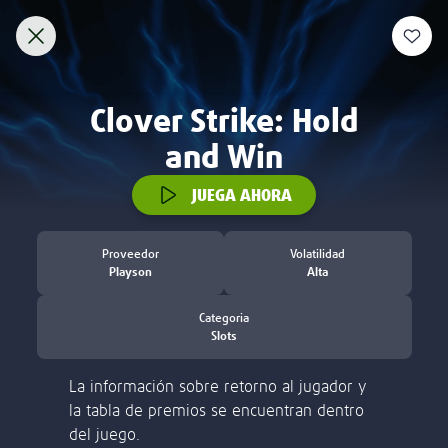
Descubre
Juegos Nuevos
Slots
Jackpot Overdrive
Pr
Welcome to Lottoland
Home of the world's biggest jackpots
IDENTITÄTSPRÜFUNG
Thank you for visiting Lottoland! Currently, we
are not allowed to accept players from the
Bitte bestätige dein Spielerkonto durch die
United States.
folgenden Schritte.
Weitere Informationen
Bitte sende uns folgendes per E-Mail:
Ein Foto oder einen Scan deines
HASTA $300 EXTRA DIARIOS, SIN
Personalausweises oder Reisepasses.
BLOQUEAR DEPÓSITO Y PARA
Einen Adressnachweis in Form einer