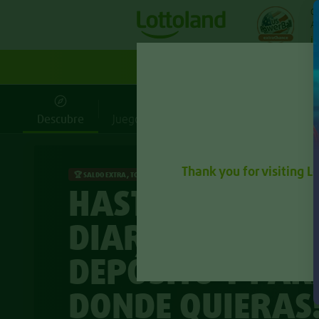
C
Ap
¡A
Melate
PowerBall
Mega 
Descubre
Juegos Nuevos
Slots
Jackpot O
Thank you for visiting L
HASTA $300 EX
DIARIOS, SIN B
DEPÓSITO Y PAR
DONDE QUIERAS