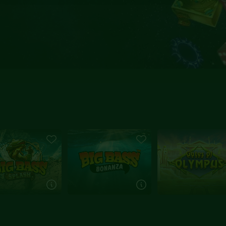
Einen Adressnachweis in Form einer
Rechnung oder eines Kontoauszugs
(max. 6 Monate alt).
Ein Foto von dir (Selfie), auf dem du
einen Zettel mit deiner E-Mail-Adresse
und dem Wort "Lottoland" hältst.
Spielerservice kontaktieren
Später fortfahren