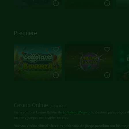
Bienvenido al
Casino Online de
Lottoland México
, tu destino para
juegos d
casino y juegos con crupier en vivo
.
Nuestro casino virtual ofrece
experiencias de juego premium con los mejor