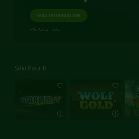
Más información
+18. Aplican T&Cs