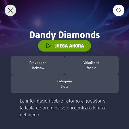
Descubre
Juegos Nuevos
Slots
Jackpot Overdrive
Pr
Welcome to Lottoland
Home of the world's biggest jackpots
IDENTITÄTSPRÜFUNG
Thank you for visiting Lottoland! Currently, we
are not allowed to accept players from the
Bitte bestätige dein Spielerkonto durch die
United States.
folgenden Schritte.
Weitere Informationen
Bitte sende uns folgendes per E-Mail:
Ein Foto oder einen Scan deines
HASTA $300 EXTRA DIARIOS, SIN
Personalausweises oder Reisepasses.
BLOQUEAR DEPÓSITO Y PARA
Einen Adressnachweis in Form einer