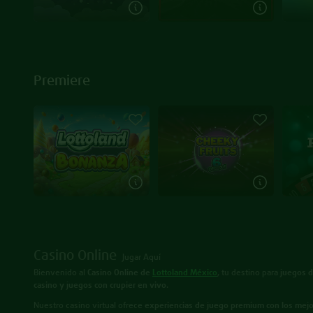
Bienvenido al
Casino Online de
Lottoland México
, tu destino para
juegos d
casino y juegos con crupier en vivo
.
Nuestro casino virtual ofrece
experiencias de juego premium con los mejor