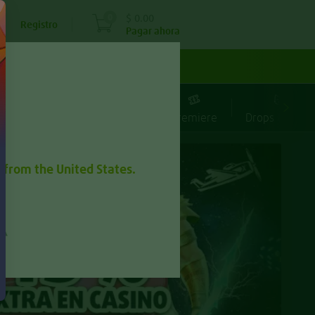
0
$ 0.00
Registro
Pagar ahora
itos
Deportes
Ofertas
vo
Premios instantáneos
Premiere
Drops & Wins
s from the United States.