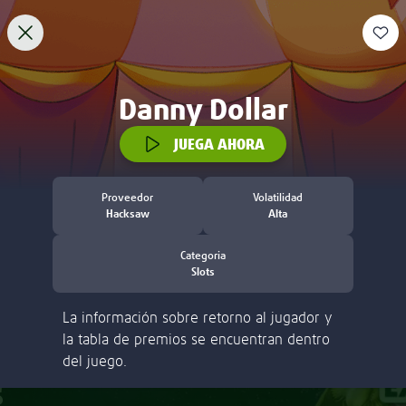
operachas
Iniciar Sesión
uestas múltiples en grupo!
puesta ahora!
Millions
Más loterías
Casino
Coperachas
Raspad
Welcome to Lottoland
verdrive
Premios
Juegos de Mesa
Crupier en Vi
Home of the world's biggest jackpots
IDENTITÄTSPRÜFUNG
ottoland! Currently, we are not allowed to accept player
TRA
Bitte bestätige dein Spielerkonto durch die
folgenden Schritte.
Weitere Informationen
LOQUEAR
Bitte sende uns folgendes per E-Mail:
A JUGARLO
Ein Foto oder einen Scan deines
!
Personalausweises oder Reisepasses.