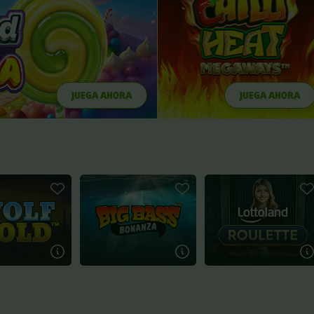
JUEGA AHORA
JUEGA AHORA