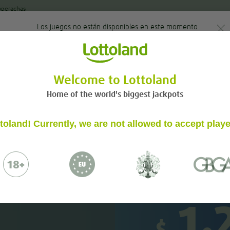
operachas
Iniciar Sesión
uestas múltiples en grupo!
Los juegos no están disponibles en este momento
puesta ahora!
debido a tareas de mantenimiento del sito. Prueba más
Millions
Más loterías
Casino
tarde.
Coperachas
Raspad
OK
Welcome to Lottoland
Home of the world's biggest jackpots
SUEÑA EN
IDENTITÄTSPRÜFUNG
toland! Currently, we are not allowed to accept play
MEGA
Y DEJA QUE LA S
Bitte bestätige dein Spielerkonto durch die
folgenden Schritte.
Weitere Informationen
Bitte sende uns folgendes per E-Mail:
1.
Ein Foto oder einen Scan deines
Personalausweises oder Reisepasses.
$