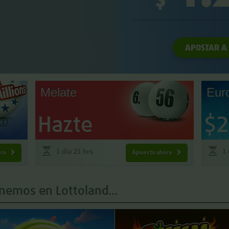
Einen Adressnachweis in Form einer
Rechnung oder eines Kontoauszugs
(max. 6 Monate alt).
Ein Foto von dir (Selfie), auf dem du
APOSTAR A
einen Zettel mit deiner E-Mail-Adresse
und dem Wort "Lottoland" hältst.
EuroMillones
Ca
Spielerservice kontaktieren
$
2.2
mil mill.
$ 
Später fortfahren
1 día 12 hrs
ahora
Apuesta ahora
nemos en Lottoland...