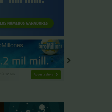
 LOS NÚMEROS GANADORES
sh4Life
Tris
>
20,000 al día
Hasta $10 
19 hrs 44 mins
13 hrs 59 mins
Apuesta ahora