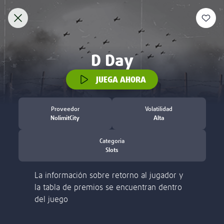
Descubre
Juegos Nuevos
Slots
Jackpot Overdrive
Pr
Welcome to Lottoland
Home of the world's biggest jackpots
IDENTITÄTSPRÜFUNG
Thank you for visiting Lottoland! Currently, we
are not allowed to accept players from the
Bitte bestätige dein Spielerkonto durch die
United States.
folgenden Schritte.
Weitere Informationen
Bitte sende uns folgendes per E-Mail:
Ein Foto oder einen Scan deines
HASTA $300 EXTRA DIARIOS, SIN
Personalausweises oder Reisepasses.
BLOQUEAR DEPÓSITO Y PARA
Einen Adressnachweis in Form einer