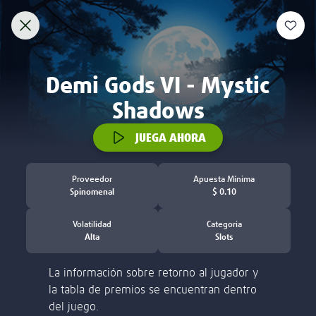
Descubre
Juegos Nuevos
Slots
Jackpot Overdrive
Pr
Welcome to Lottoland
Home of the world's biggest jackpots
IDENTITÄTSPRÜFUNG
Thank you for visiting Lottoland! Currently, we
are not allowed to accept players from the
Bitte bestätige dein Spielerkonto durch die
United States.
folgenden Schritte.
Weitere Informationen
Bitte sende uns folgendes per E-Mail:
Ein Foto oder einen Scan deines
HASTA $300 EXTRA DIARIOS, SIN
Personalausweises oder Reisepasses.
BLOQUEAR DEPÓSITO Y PARA
Einen Adressnachweis in Form einer