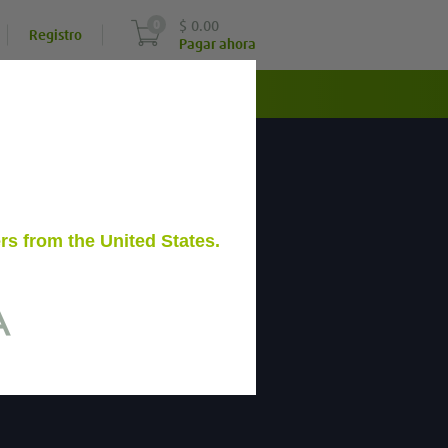
0
$ 0.00
Registro
Pagar ahora
itos
Deportes
Ofertas
ers from the United States.