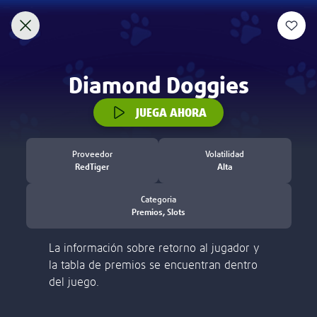
Descubre
Juegos Nuevos
Slots
Jackpot Overdrive
Pr
Welcome to Lottoland
Home of the world's biggest jackpots
IDENTITÄTSPRÜFUNG
Thank you for visiting Lottoland! Currently, we
are not allowed to accept players from the
Bitte bestätige dein Spielerkonto durch die
United States.
folgenden Schritte.
Weitere Informationen
Bitte sende uns folgendes per E-Mail:
Ein Foto oder einen Scan deines
HASTA $300 EXTRA DIARIOS, SIN
Personalausweises oder Reisepasses.
BLOQUEAR DEPÓSITO Y PARA
Einen Adressnachweis in Form einer