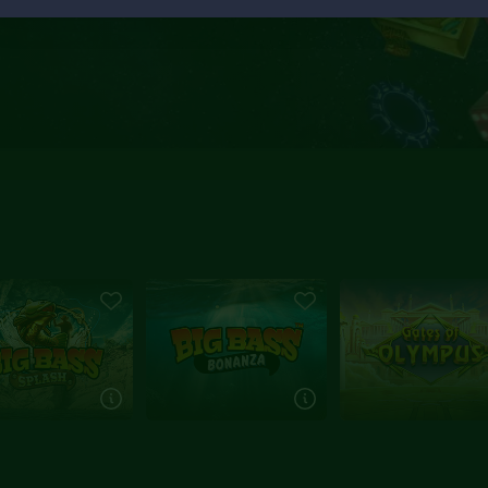
Einen Adressnachweis in Form einer
Rechnung oder eines Kontoauszugs
(max. 6 Monate alt).
Ein Foto von dir (Selfie), auf dem du
einen Zettel mit deiner E-Mail-Adresse
und dem Wort "Lottoland" hältst.
Spielerservice kontaktieren
Später fortfahren