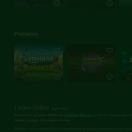
Bienvenido al
Casino Online de
Lottoland México
, tu destino para
juegos d
casino y juegos con crupier en vivo
.
Nuestro casino virtual ofrece
experiencias de juego premium con los mejor