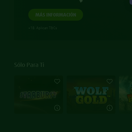
Más información
+18. Aplican T&Cs