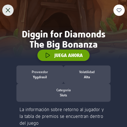
operachas
Iniciar Sesión
uestas múltiples en grupo!
puesta ahora!
Millions
Más loterías
Casino
Coperachas
Raspad
Welcome to Lottoland
verdrive
Premios
Juegos de Mesa
Crupier en Vi
Home of the world's biggest jackpots
IDENTITÄTSPRÜFUNG
ottoland! Currently, we are not allowed to accept player
TRA
Bitte bestätige dein Spielerkonto durch die
folgenden Schritte.
Weitere Informationen
LOQUEAR
Bitte sende uns folgendes per E-Mail:
A JUGARLO
Ein Foto oder einen Scan deines
!
Personalausweises oder Reisepasses.