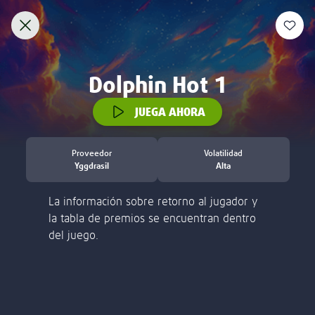
Descubre
Juegos Nuevos
Slots
Jackpot Overdrive
Pr
Welcome to Lottoland
Home of the world's biggest jackpots
IDENTITÄTSPRÜFUNG
Thank you for visiting Lottoland! Currently, we
are not allowed to accept players from the
Bitte bestätige dein Spielerkonto durch die
United States.
folgenden Schritte.
Weitere Informationen
Bitte sende uns folgendes per E-Mail:
Ein Foto oder einen Scan deines
HASTA $300 EXTRA DIARIOS, SIN
Personalausweises oder Reisepasses.
BLOQUEAR DEPÓSITO Y PARA
Einen Adressnachweis in Form einer