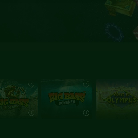
Einen Adressnachweis in Form einer
Rechnung oder eines Kontoauszugs
(max. 6 Monate alt).
Ein Foto von dir (Selfie), auf dem du
einen Zettel mit deiner E-Mail-Adresse
und dem Wort "Lottoland" hältst.
Spielerservice kontaktieren
Später fortfahren