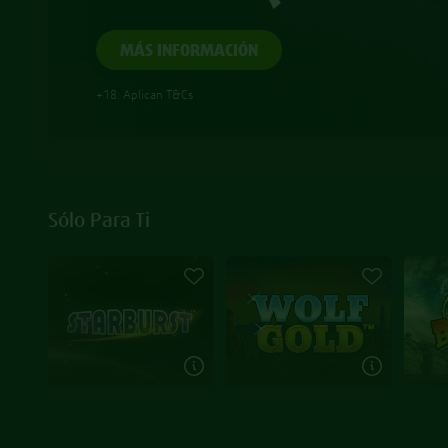
Más información
+18. Aplican T&Cs