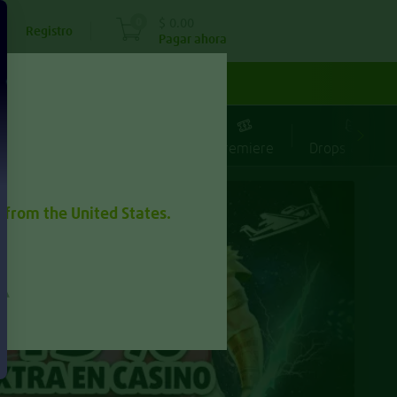
0
$ 0.00
Registro
Pagar ahora
itos
Deportes
Ofertas
vo
Premios instantáneos
Premiere
Drops & Wins
s from the United States.