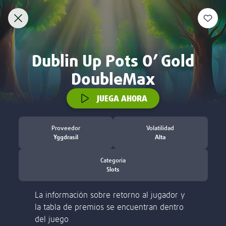
Descubre
Juegos Nuevos
Slots
Jackpot Overdrive
Pr
Welcome to Lottoland
Home of the world's biggest jackpots
IDENTITÄTSPRÜFUNG
Thank you for visiting Lottoland! Currently, we
are not allowed to accept players from the
Bitte bestätige dein Spielerkonto durch die
United States.
folgenden Schritte.
Weitere Informationen
Bitte sende uns folgendes per E-Mail:
Ein Foto oder einen Scan deines
HASTA $300 EXTRA DIARIOS, SIN
Personalausweises oder Reisepasses.
BLOQUEAR DEPÓSITO Y PARA
Einen Adressnachweis in Form einer