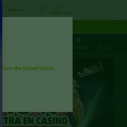
0
$ 0.00
Registro
Pagar ahora
itos
Deportes
Ofertas
vo
Premios instantáneos
Premiere
Drops & Wins
s from the United States.