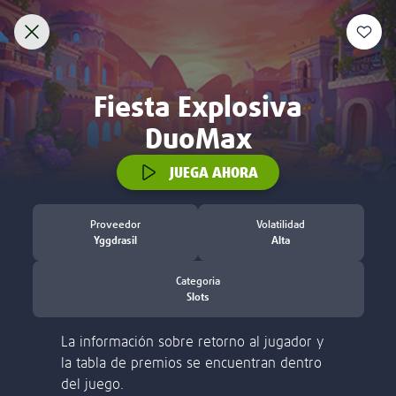
Descubre
Juegos Nuevos
Slots
Jackpot Overdrive
Pr
Welcome to Lottoland
Home of the world's biggest jackpots
IDENTITÄTSPRÜFUNG
Thank you for visiting Lottoland! Currently, we
are not allowed to accept players from the
Bitte bestätige dein Spielerkonto durch die
United States.
folgenden Schritte.
Weitere Informationen
Bitte sende uns folgendes per E-Mail:
Ein Foto oder einen Scan deines
HASTA $300 EXTRA DIARIOS, SIN
Personalausweises oder Reisepasses.
BLOQUEAR DEPÓSITO Y PARA
Einen Adressnachweis in Form einer