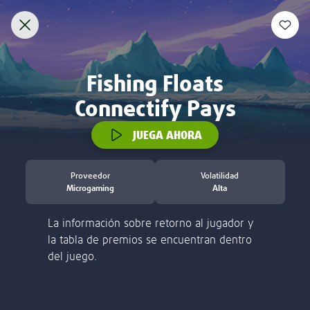
Descubre
Juegos Nuevos
Slots
Jackpot Overdrive
Pr
Welcome to Lottoland
Home of the world's biggest jackpots
IDENTITÄTSPRÜFUNG
Thank you for visiting Lottoland! Currently, we
are not allowed to accept players from the
Bitte bestätige dein Spielerkonto durch die
United States.
folgenden Schritte.
Weitere Informationen
Bitte sende uns folgendes per E-Mail:
Ein Foto oder einen Scan deines
HASTA $300 EXTRA DIARIOS, SIN
Personalausweises oder Reisepasses.
BLOQUEAR DEPÓSITO Y PARA
Einen Adressnachweis in Form einer