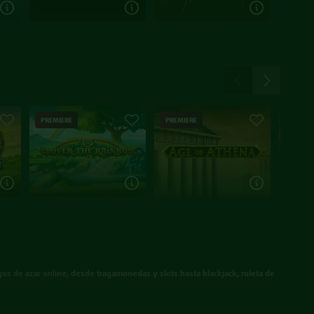
gos de azar online,
desde tragamonedas y slots hasta blackjack, ruleta de