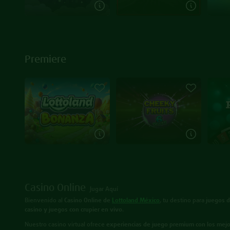
Bienvenido al
Casino Online de
Lottoland México
, tu destino para
juegos d
casino y juegos con crupier en vivo
.
Nuestro casino virtual ofrece
experiencias de juego premium con los mejor