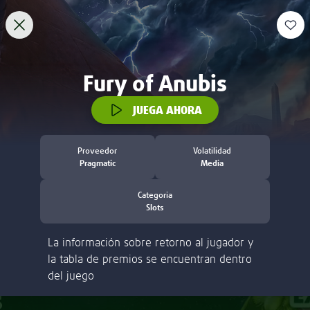
operachas
Iniciar Sesión
uestas múltiples en grupo!
puesta ahora!
Millions
Más loterías
Casino
Coperachas
Raspad
Welcome to Lottoland
verdrive
Premios
Juegos de Mesa
Crupier en Vi
Home of the world's biggest jackpots
IDENTITÄTSPRÜFUNG
ottoland! Currently, we are not allowed to accept player
TRA
Bitte bestätige dein Spielerkonto durch die
folgenden Schritte.
Weitere Informationen
LOQUEAR
Bitte sende uns folgendes per E-Mail:
A JUGARLO
Ein Foto oder einen Scan deines
!
Personalausweises oder Reisepasses.