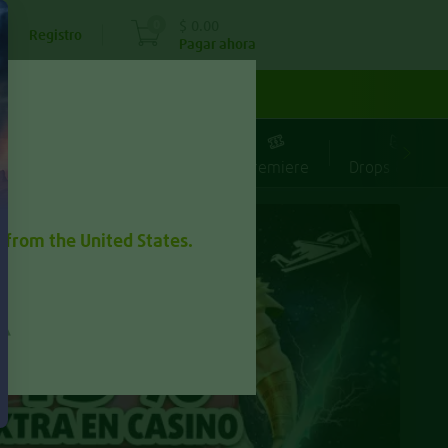
0
$ 0.00
Registro
Pagar ahora
itos
Deportes
Ofertas
vo
Premios instantáneos
Premiere
Drops & Wins
s from the United States.