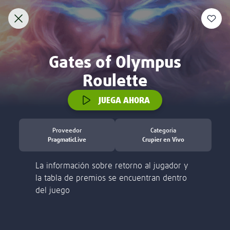
Descubre
Juegos Nuevos
Slots
Jackpot Overdrive
Pr
Welcome to Lottoland
Home of the world's biggest jackpots
IDENTITÄTSPRÜFUNG
Thank you for visiting Lottoland! Currently, we
are not allowed to accept players from the
Bitte bestätige dein Spielerkonto durch die
United States.
folgenden Schritte.
Weitere Informationen
Bitte sende uns folgendes per E-Mail:
Ein Foto oder einen Scan deines
HASTA $300 EXTRA DIARIOS, SIN
Personalausweises oder Reisepasses.
BLOQUEAR DEPÓSITO Y PARA
Einen Adressnachweis in Form einer