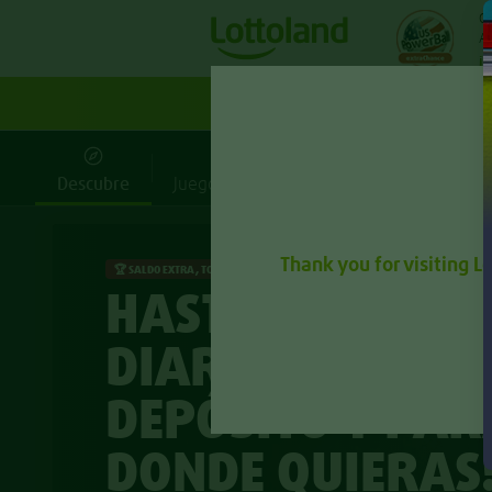
C
Ap
¡A
Melate
PowerBall
Mega 
Descubre
Juegos Nuevos
Slots
Jackpot O
Thank you for visiting L
HASTA $300 EX
DIARIOS, SIN B
DEPÓSITO Y PAR
DONDE QUIERAS