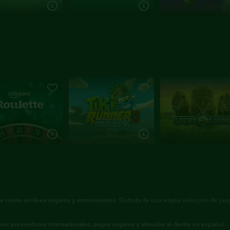
e casino en línea seguros y emocionantes
. Disfruta de una amplia selección de jue
es proveedores internacionales, pagos seguros y atención al cliente en español
.