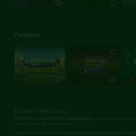
Bienvenido al
Casino Online de
Lottoland México
, tu destino para
juegos d
casino y juegos con crupier en vivo
.
Nuestro casino virtual ofrece
experiencias de juego premium con los mejor