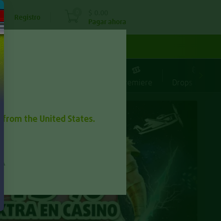
0
$ 0.00
Registro
Pagar ahora
itos
Deportes
Ofertas
vo
Premios instantáneos
Premiere
Drops & Wins
s from the United States.