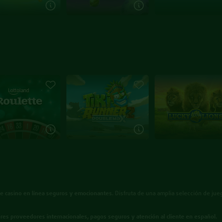
e casino en línea seguros y emocionantes
. Disfruta de una amplia selección de jue
es proveedores internacionales, pagos seguros y atención al cliente en español
.