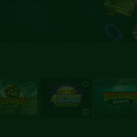
Einen Adressnachweis in Form einer
Rechnung oder eines Kontoauszugs
(max. 6 Monate alt).
Ein Foto von dir (Selfie), auf dem du
einen Zettel mit deiner E-Mail-Adresse
und dem Wort "Lottoland" hältst.
Spielerservice kontaktieren
Später fortfahren