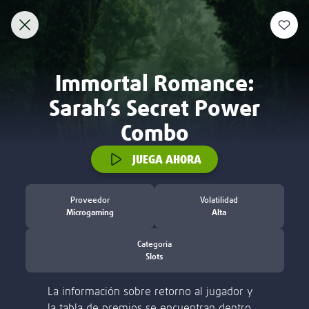
Descubre
Juegos Nuevos
Slots
Jackpot Overdrive
Pr
Welcome to Lottoland
Home of the world's biggest jackpots
IDENTITÄTSPRÜFUNG
Thank you for visiting Lottoland! Currently, we
are not allowed to accept players from the
Bitte bestätige dein Spielerkonto durch die
United States.
folgenden Schritte.
Weitere Informationen
Bitte sende uns folgendes per E-Mail:
Ein Foto oder einen Scan deines
HASTA $300 EXTRA DIARIOS, SIN
Personalausweises oder Reisepasses.
BLOQUEAR DEPÓSITO Y PARA
Einen Adressnachweis in Form einer