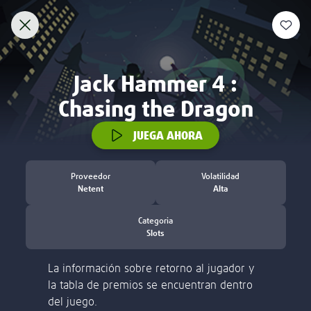
Descubre
Juegos Nuevos
Slots
Jackpot Overdrive
Pr
Welcome to Lottoland
Home of the world's biggest jackpots
IDENTITÄTSPRÜFUNG
Thank you for visiting Lottoland! Currently, we
are not allowed to accept players from the
Bitte bestätige dein Spielerkonto durch die
United States.
folgenden Schritte.
Weitere Informationen
Bitte sende uns folgendes per E-Mail:
Ein Foto oder einen Scan deines
HASTA $300 EXTRA DIARIOS, SIN
Personalausweises oder Reisepasses.
BLOQUEAR DEPÓSITO Y PARA
Einen Adressnachweis in Form einer