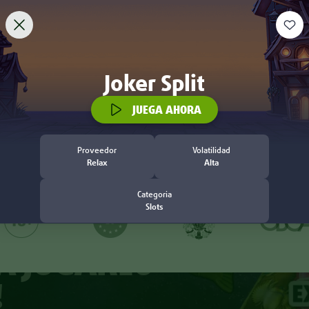
operachas
Iniciar Sesión
uestas múltiples en grupo!
puesta ahora!
Millions
Más loterías
Casino
Coperachas
Raspad
Welcome to Lottoland
verdrive
Premios
Juegos de Mesa
Crupier en Vi
Home of the world's biggest jackpots
IDENTITÄTSPRÜFUNG
ottoland! Currently, we are not allowed to accept player
TRA
Bitte bestätige dein Spielerkonto durch die
folgenden Schritte.
Weitere Informationen
LOQUEAR
Bitte sende uns folgendes per E-Mail:
A JUGARLO
Ein Foto oder einen Scan deines
!
Personalausweises oder Reisepasses.