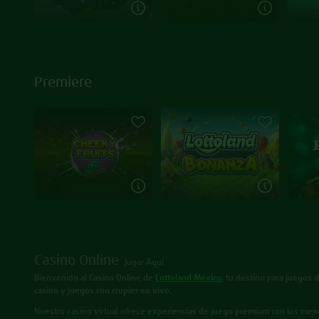
Bienvenido al
Casino Online de
Lottoland México
, tu destino para
juegos d
casino y juegos con crupier en vivo
.
Nuestro casino virtual ofrece
experiencias de juego premium con los mejor