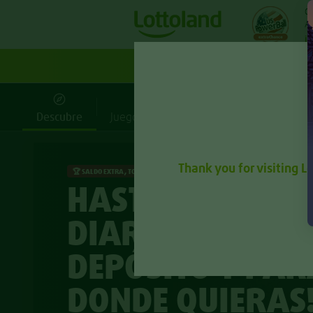
C
Ap
¡A
Melate
PowerBall
Mega 
Descubre
Juegos Nuevos
Slots
Jackpot O
Thank you for visiting L
HASTA $300 EX
DIARIOS, SIN B
DEPÓSITO Y PAR
DONDE QUIERAS