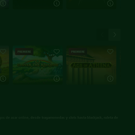
gos de azar online,
desde tragamonedas y slots hasta blackjack, ruleta de