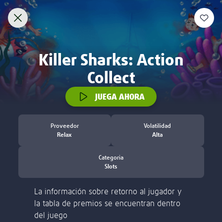
Descubre
Juegos Nuevos
Slots
Jackpot Overdrive
Pr
Welcome to Lottoland
Home of the world's biggest jackpots
IDENTITÄTSPRÜFUNG
Thank you for visiting Lottoland! Currently, we
are not allowed to accept players from the
Bitte bestätige dein Spielerkonto durch die
United States.
folgenden Schritte.
Weitere Informationen
Bitte sende uns folgendes per E-Mail:
Ein Foto oder einen Scan deines
HASTA $300 EXTRA DIARIOS, SIN
Personalausweises oder Reisepasses.
BLOQUEAR DEPÓSITO Y PARA
Einen Adressnachweis in Form einer