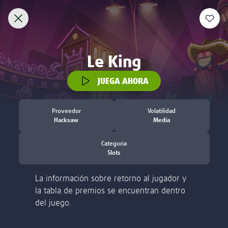
Descubre
Juegos Nuevos
Slots
Jackpot Overdrive
Pr
Welcome to Lottoland
Home of the world's biggest jackpots
IDENTITÄTSPRÜFUNG
Thank you for visiting Lottoland! Currently, we
are not allowed to accept players from the
Bitte bestätige dein Spielerkonto durch die
United States.
folgenden Schritte.
Weitere Informationen
Bitte sende uns folgendes per E-Mail:
Ein Foto oder einen Scan deines
HASTA $300 EXTRA DIARIOS, SIN
Personalausweises oder Reisepasses.
BLOQUEAR DEPÓSITO Y PARA
Einen Adressnachweis in Form einer