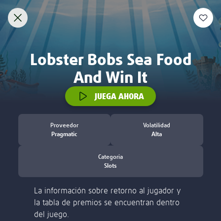
Descubre
Juegos Nuevos
Slots
Jackpot Overdrive
Pr
Welcome to Lottoland
Home of the world's biggest jackpots
IDENTITÄTSPRÜFUNG
Thank you for visiting Lottoland! Currently, we
are not allowed to accept players from the
Bitte bestätige dein Spielerkonto durch die
United States.
folgenden Schritte.
Weitere Informationen
Bitte sende uns folgendes per E-Mail:
Ein Foto oder einen Scan deines
HASTA $300 EXTRA DIARIOS, SIN
Personalausweises oder Reisepasses.
BLOQUEAR DEPÓSITO Y PARA
Einen Adressnachweis in Form einer