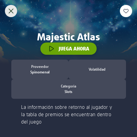
Descubre
Juegos Nuevos
Slots
Jackpot Overdrive
Pr
Welcome to Lottoland
Home of the world's biggest jackpots
IDENTITÄTSPRÜFUNG
Thank you for visiting Lottoland! Currently, we
are not allowed to accept players from the
Bitte bestätige dein Spielerkonto durch die
United States.
folgenden Schritte.
Weitere Informationen
Bitte sende uns folgendes per E-Mail:
Ein Foto oder einen Scan deines
HASTA $300 EXTRA DIARIOS, SIN
Personalausweises oder Reisepasses.
BLOQUEAR DEPÓSITO Y PARA
Einen Adressnachweis in Form einer