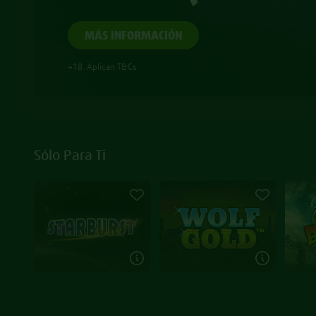
Más información
+18. Aplican T&Cs