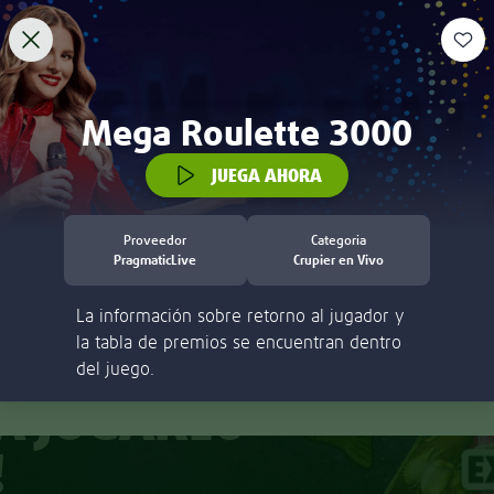
operachas
Iniciar Sesión
uestas múltiples en grupo!
puesta ahora!
Millions
Más loterías
Casino
Coperachas
Raspad
Welcome to Lottoland
verdrive
Premios
Juegos de Mesa
Crupier en Vi
Home of the world's biggest jackpots
IDENTITÄTSPRÜFUNG
ottoland! Currently, we are not allowed to accept player
TRA
Bitte bestätige dein Spielerkonto durch die
folgenden Schritte.
Weitere Informationen
LOQUEAR
Bitte sende uns folgendes per E-Mail:
A JUGARLO
Ein Foto oder einen Scan deines
!
Personalausweises oder Reisepasses.